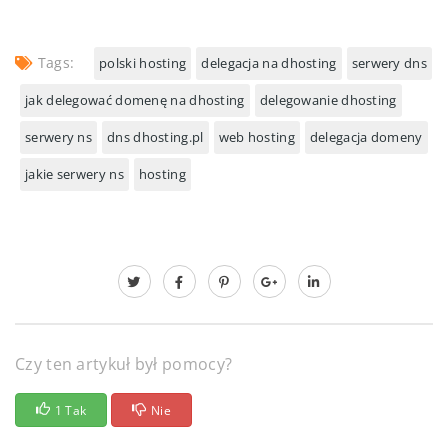
Tags:
polski hosting
delegacja na dhosting
serwery dns
jak delegować domenę na dhosting
delegowanie dhosting
serwery ns
dns dhosting.pl
web hosting
delegacja domeny
jakie serwery ns
hosting
Czy ten artykuł był pomocy?
1 Tak
Nie