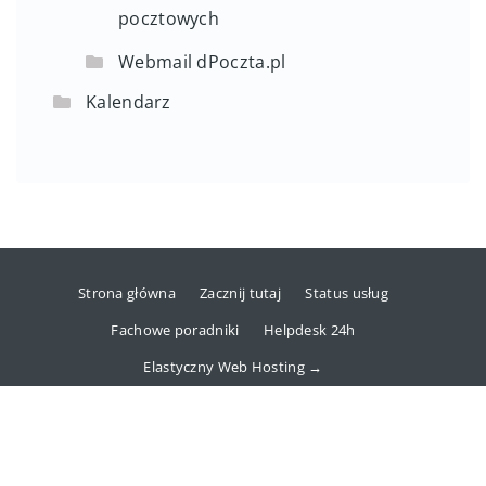
pocztowych
Webmail dPoczta.pl
Kalendarz
Strona główna
Zacznij tutaj
Status usług
Fachowe poradniki
Helpdesk 24h
Elastyczny Web Hosting →
Copyright © 2025 dhosting.pl Sp. z o.o.