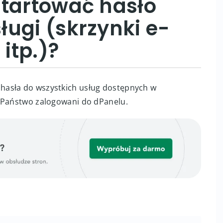
startować hasło
ugi (skrzynki e-
 itp.)?
hasła do wszystkich usług dostępnych w
ć Państwo zalogowani do dPanelu.