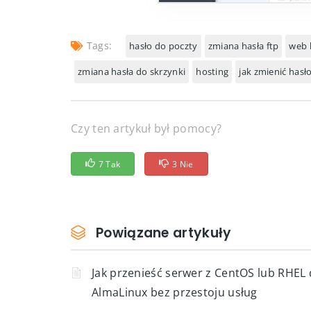
Tags:
hasło do poczty
zmiana hasła ftp
web 
zmiana hasła do skrzynki
hosting
jak zmienić hasł
Czy ten artykuł był pomocy?
7 Tak
3 Nie
Powiązane artykuły
Jak przenieść serwer z CentOS lub RHEL
AlmaLinux bez przestoju usług