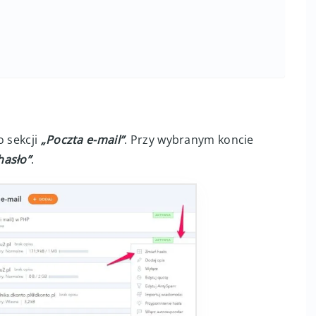
o sekcji
„Poczta e-mail”
. Przy wybranym koncie
hasło”
.