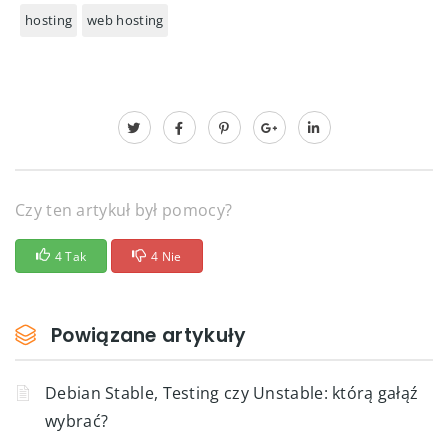
hosting
web hosting
Czy ten artykuł był pomocy?
4 Tak
4 Nie
Powiązane artykuły
Debian Stable, Testing czy Unstable: którą gałąź
wybrać?