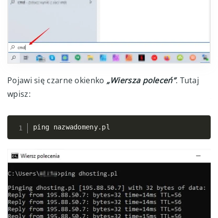
Pojawi się czarne okienko
„Wiersza poleceń”
. Tutaj
wpisz:
ping nazwadomeny
.
pl
Copy