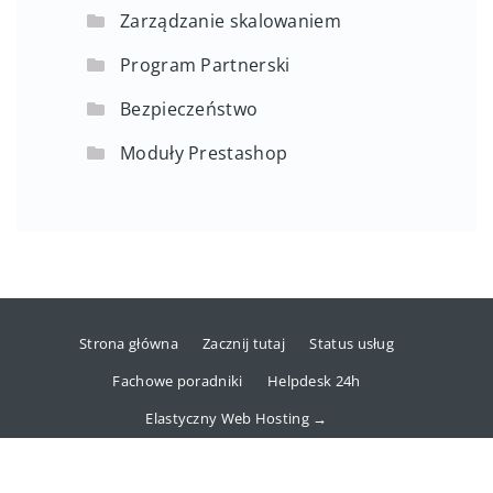
Zarządzanie skalowaniem
Program Partnerski
Bezpieczeństwo
Moduły Prestashop
Strona główna
Zacznij tutaj
Status usług
Fachowe poradniki
Helpdesk 24h
Elastyczny Web Hosting →
Copyright © 2025 dhosting.pl Sp. z o.o.