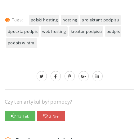
Tags:
polski hosting
hosting
projektant podpisu
dpoczta podpis
web hosting
kreator podpisu
podpis
podpis w html
Czy ten artykuł był pomocy?
13 Tak
3 Nie