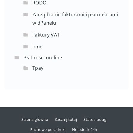
RODO
Zarządzanie fakturami i płatnościami
w dPanelu
Faktury VAT
Inne
Płatności on-line
Tpay
Strona główna
Zacznij tutaj
Status usług
Fachowe poradniki
Helpdesk 24h