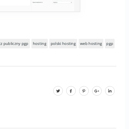
cz publiczny pgp
hosting
polski hosting
web hosting
pgp