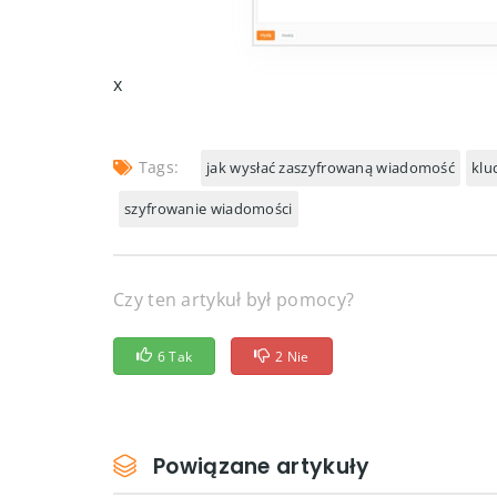
x
Tags:
jak wysłać zaszyfrowaną wiadomość
klu
szyfrowanie wiadomości
Czy ten artykuł był pomocy?