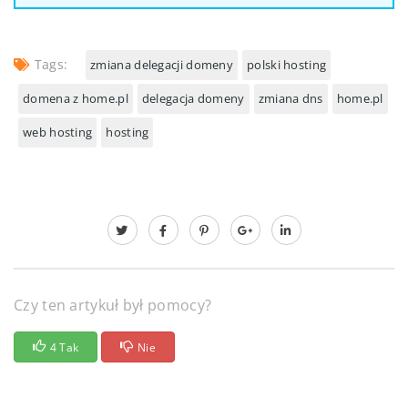
Tags:
zmiana delegacji domeny
polski hosting
domena z home.pl
delegacja domeny
zmiana dns
home.pl
web hosting
hosting
Czy ten artykuł był pomocy?
4 Tak
Nie