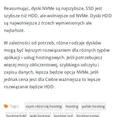
Reasumując, dyski NVMe są najszybsze, SSD jest
szybsze niż HDD, ale wolniejsze od NVMe. Dyski HDD
są najwolniejsze z trzech wymienionych ale
najtańsze.
W zależności od potrzeb, różne rodzaje dysków
mogą być lepszym rozwiązaniem dla różnych typów
aplikacji i usług hostingowych. Jeśli potrzebujesz
więcej mocy obliczeniowej, szybkiego odczytu i
zapisu danych, lepsza będzie opcja NVMe, jeśli
jednak cena jest dla Ciebie ważniejsza to lepsze
rozwiązanie będzie HDD.
Tags:
czym różni się hosting
hosting
polski hosting
hosting hdd
web hosting
hosting ssd
hosting nvme