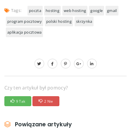
Tags:
poczta
hosting
web hosting
google
gmail
program pocztowy
polski hosting
skrzynka
aplikacja pocztowa
Czy ten artykuł był pomocy?
9 Tak
2 Nie
Powiązane artykuły