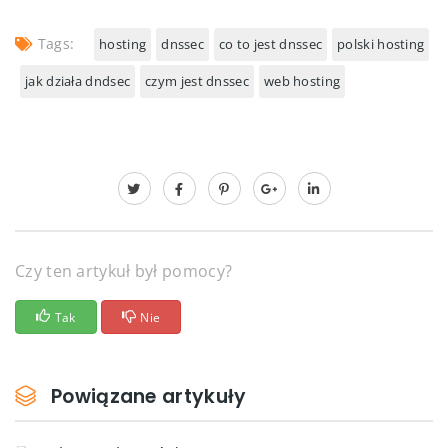
Tags:
hosting
dnssec
co to jest dnssec
polski hosting
jak działa dndsec
czym jest dnssec
web hosting
Czy ten artykuł był pomocy?
Tak
Nie
Powiązane artykuły