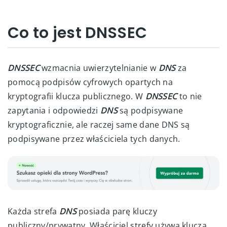
Co to jest DNSSEC
DNSSEC
wzmacnia uwierzytelnianie w
DNS
za
pomocą podpisów cyfrowych opartych na
kryptografii klucza publicznego. W
DNSSEC
to nie
zapytania i odpowiedzi
DNS
są podpisywane
kryptograficznie, ale raczej same dane DNS są
podpisywane przez właściciela tych danych.
Każda strefa
DNS
posiada parę kluczy
publiczny/prywatny. Właściciel strefy używa klucza