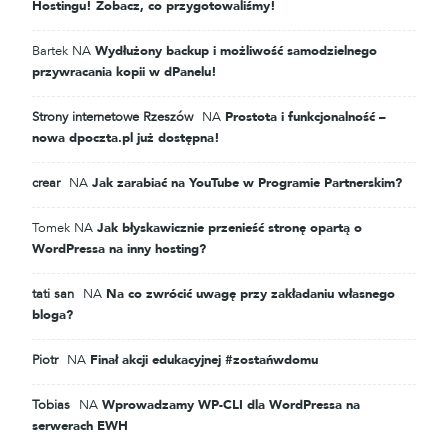
Hostingu! Zobacz, co przygotowaliśmy!
Bartek
NA
Wydłużony backup i możliwość samodzielnego
przywracania kopii w dPanelu!
Strony internetowe Rzeszów
NA
Prostota i funkcjonalność –
nowa dpoczta.pl już dostępna!
crear
NA
Jak zarabiać na YouTube w Programie Partnerskim?
Tomek
NA
Jak błyskawicznie przenieść stronę opartą o
WordPressa na inny hosting?
tati san
NA
Na co zwrócić uwagę przy zakładaniu własnego
bloga?
Piotr
NA
Finał akcji edukacyjnej #zostańwdomu
Tobias
NA
Wprowadzamy WP-CLI dla WordPressa na
serwerach EWH