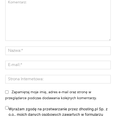
Komentarz:
Na
E-
mai
St
Int
Zapamiętaj moje imię, adres e-mail oraz stronę w
przeglądarce podczas dodawania kolejnych komentarzy.
Wyrażam zgodę na przetwarzanie przez dhosting.pl Sp. z
o.o., moich danych osobowych zawartych w formularzu