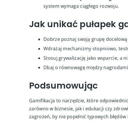
Koszty wdrożenia i utrzymania
– Stwo
wymaga nakładów i regularnych aktual
Trudności z utrzymaniem długofalow
system wymaga ciągłego rozwoju.
Jak unikać pułapek ga
Dobrze poznaj swoją grupę docelową i
Wdrażaj mechanizmy stopniowo, testuj
Stosuj grywalizację jako wsparcie, a
Dbaj o równowagę między nagrodami
Podsumowując
Gamifikacja to narzędzie, które odpowiedni