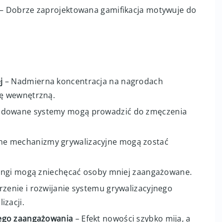
walizacja wprowadza elementy zabawy, które
e skojarzenia.
– Dobrze zaprojektowana gamifikacja motywuje do
j
– Nadmierna koncentracja na nagrodach
ę wewnętrzną.
udowane systemy mogą prowadzić do zmęczenia
e mechanizmy grywalizacyjne mogą zostać
ingi mogą zniechęcać osoby mniej zaangażowane.