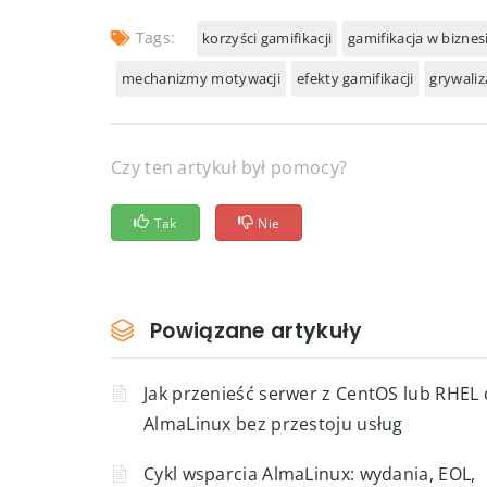
zarówno w biznesie, jak i edukacji czy zdro
zagrożeń, by nie popełnić typowych błędów 
Tags:
korzyści gamifikacji
gamifikacja w biznes
mechanizmy motywacji
efekty gamifikacji
grywaliz
Czy ten artykuł był pomocy?
Tak
Nie
Powiązane artykuły