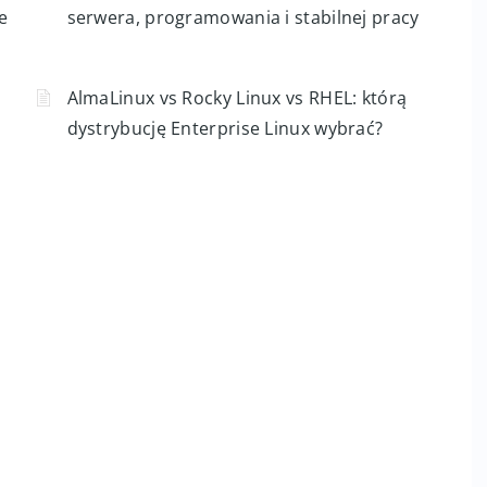
 do
Repozytoria AlmaLinux: BaseOS,
AppStream, CRB, EPEL i źródła zewnętrzne
AlmaLinux vs CentOS Stream: co wybrać do
e
serwera, programowania i stabilnej pracy
AlmaLinux vs Rocky Linux vs RHEL: którą
dystrybucję Enterprise Linux wybrać?