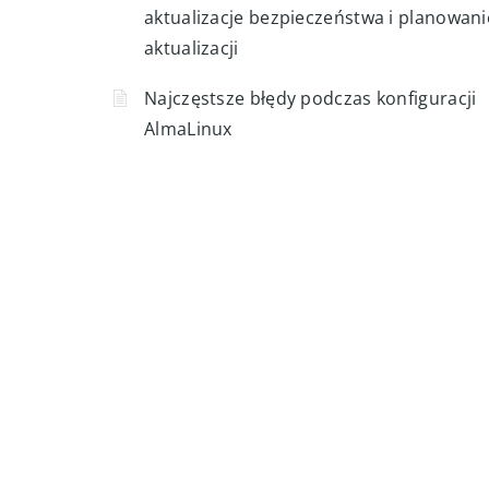
Jak przenieść serwer z CentOS lub RHEL
AlmaLinux bez przestoju usług
Cykl wsparcia AlmaLinux: wydania, EOL,
aktualizacje bezpieczeństwa i planowani
aktualizacji
Najczęstsze błędy podczas konfiguracji
AlmaLinux