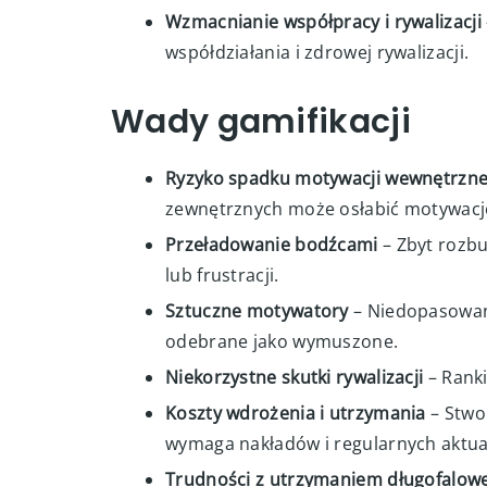
własnych rezultatów.
Budowanie pozytywnych emocji
– Gry
poprawiają nastrój i budują pozytywn
Wzmacnianie współpracy i rywalizacji
współdziałania i zdrowej rywalizacji.
Wady gamifikacji
Ryzyko spadku motywacji wewnętrzne
zewnętrznych może osłabić motywacj
Przeładowanie bodźcami
– Zbyt rozb
lub frustracji.
Sztuczne motywatory
– Niedopasowan
odebrane jako wymuszone.
Niekorzystne skutki rywalizacji
– Rank