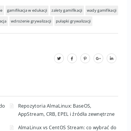
wiu. Warto jednak być świadomym jej ograniczeń i
i osiągnąć zamierzone rezultaty.
ie
gamifikacja w edukacji
zalety gamifikacji
wady gamifikacji
acja
wdrożenie grywalizacji
pułapki grywalizacji