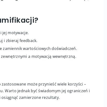
rzenie i rozwijanie systemu grywalizacyjnego
izacji.
ego zaangażowania
– Efekt nowości szybko mija, a
mifikacji?
 jej motywacje.
 i zbieraj feedback.
 nie zamiennik wartościowych doświadczeń.
 zewnętrznymi a motywacją wewnętrzną.
o zastosowane może przynieść wiele korzyści –