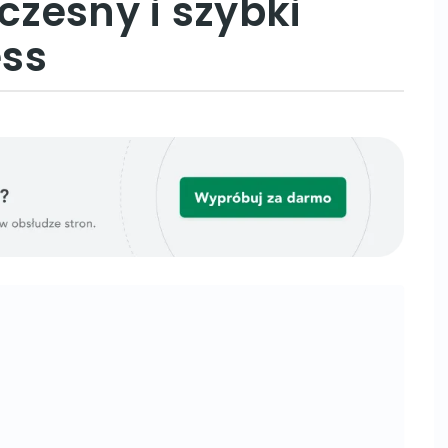
zesny i szybki
ess