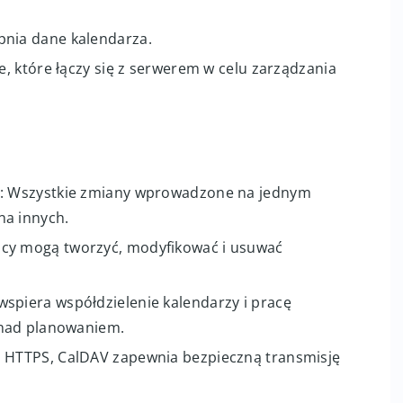
ebDAV, który z kolei jest rozszerzeniem HTTP.
 internetowych, umożliwia bezproblemową
 kalendarzy) a serwerami (np. serwery pocztowe lub
pnia dane kalendarza.
ie, które łączy się z serwerem w celu zarządzania
: Wszystkie zmiany wprowadzone na jednym
na innych.
icy mogą tworzyć, modyfikować i usuwać
wspiera współdzielenie kalendarzy i pracę