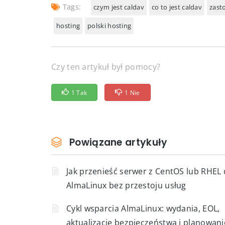
Bezpieczeństwo i prywatność
: Dzięki
bezpieczeństwo danych użytkownika.
Tags:
czym jest caldav
co to jest caldav
zast
hosting
polski hosting
Czy ten artykuł był pomocy?
1 Tak
1 Nie
Powiązane artykuły
Jak przenieść serwer z CentOS lub RHEL