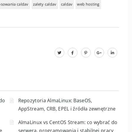
 wsparciu dla HTTPS i autoryzacji, CalDAV dba o
osowania caldav
zalety caldav
caldav
web hosting
 do
Repozytoria AlmaLinux: BaseOS,