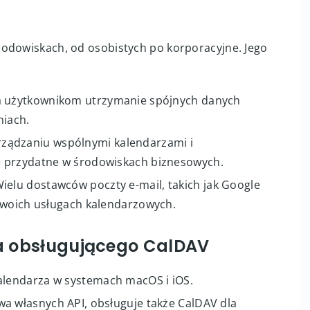
 nad planowaniem.
iu HTTPS, CalDAV zapewnia bezpieczną transmisję
odowiskach, od osobistych po korporacyjne. Jego
a użytkownikom utrzymanie spójnych danych
niach.
rządzaniu wspólnymi kalendarzami i
e przydatne w środowiskach biznesowych.
Wielu dostawców poczty e-mail, takich jak Google
swoich usługach kalendarzowych.
 obsługującego CalDAV