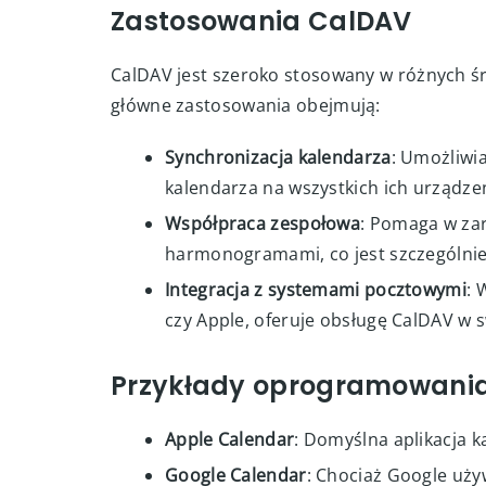
zespołową, umożliwiając współpracę
Bezpieczeństwo
: Dzięki wykorzystan
danych.
Zastosowania CalDAV
CalDAV jest szeroko stosowany w różnych śr
główne zastosowania obejmują:
Synchronizacja kalendarza
: Umożliwi
kalendarza na wszystkich ich urządze
Współpraca zespołowa
: Pomaga w za
harmonogramami, co jest szczególni
Integracja z systemami pocztowymi
: 
czy Apple, oferuje obsługę CalDAV w 
Przykłady oprogramowania