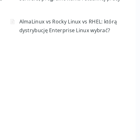
AppStream, CRB, EPEL i źródła zewnętrzne
AlmaLinux vs CentOS Stream: co wybrać do
e
serwera, programowania i stabilnej pracy
AlmaLinux vs Rocky Linux vs RHEL: którą
dystrybucję Enterprise Linux wybrać?