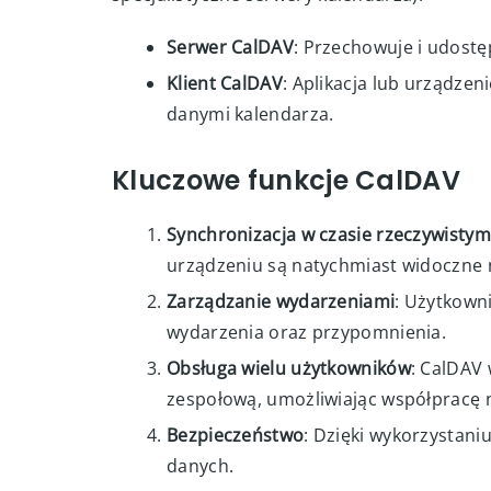
CalDAV działa jako rozszerzenie protokołu W
Dzięki temu, że opiera się na standardach
komunikację między klientami (np. aplikacje
specjalistyczne serwery kalendarza).
Serwer CalDAV
: Przechowuje i udostę
Klient CalDAV
: Aplikacja lub urządzen
danymi kalendarza.
Kluczowe funkcje CalDAV
Synchronizacja w czasie rzeczywistym
urządzeniu są natychmiast widoczne 
Zarządzanie wydarzeniami
: Użytkown
wydarzenia oraz przypomnienia.
Obsługa wielu użytkowników
: CalDAV 