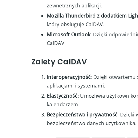
Apple Calendar
: Domyślna aplikacja 
Google Calendar
: Chociaż Google uży
zewnętrznych aplikacji.
Mozilla Thunderbird z dodatkiem Ligh
który obsługuje CalDAV.
Microsoft Outlook
: Dzięki odpowiedn
CalDAV.
Zalety CalDAV
Interoperacyjność
: Dzięki otwartemu
aplikacjami i systemami.
Elastyczność
: Umożliwia użytkowniko
kalendarzem.