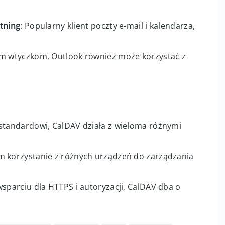
kalendarza w systemach macOS i iOS.
wa własnych API, obsługuje także CalDAV dla
tning
: Popularny klient poczty e-mail i kalendarza,
im wtyczkom, Outlook również może korzystać z
 standardowi, CalDAV działa z wieloma różnymi
m korzystanie z różnych urządzeń do zarządzania