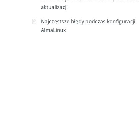
AlmaLinux bez przestoju usług
Cykl wsparcia AlmaLinux: wydania, EOL,
aktualizacje bezpieczeństwa i planowani
aktualizacji
Najczęstsze błędy podczas konfiguracji
AlmaLinux