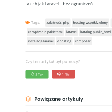
Composer to nieodzowne narzędzie w pracy 
globalnie, możesz z łatwością używać go lok
polecenia z odpowiednią wersją PHP. Taki s
środowiska współdzielonego i pozwala korz
takich jak Laravel – bez ograniczeń.
Tags:
zależności php
hosting współdzielony
zarządzanie pakietami
laravel
katalog public_html
instalacja laravel
dhosting
composer
Czy ten artykuł był pomocy?
2 Tak
1 Nie