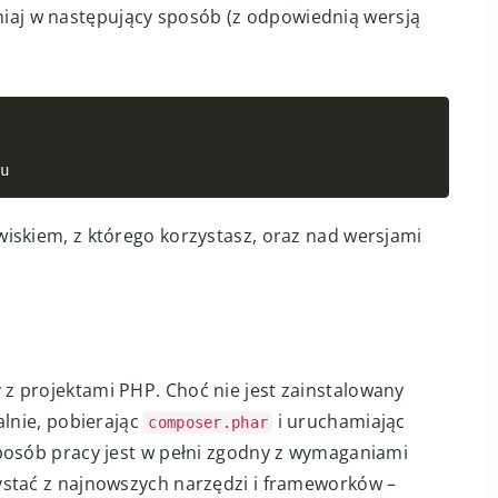
g
jako główny katalog strony,
nazwa_projektu/public
ojektu.
cenia Composera?
miaj w następujący sposób (z odpowiednią wersją
Copy
tu
iskiem, z którego korzystasz, oraz nad wersjami