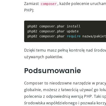
Dzięki temu serwer będzie traktował katalo
a Ty zachowasz uporządkowaną strukturę pr
Jak uruchamiać pole
Zamiast
, każde polecenie urucha
composer
PHP):
php82 composer
.
phar install

php82 composer
.
phar update

php82 composer
.
phar 
require
 nazwa
/
pakie
Dzięki temu masz pełną kontrolę nad środow
używanych pakietów.
Podsumowanie