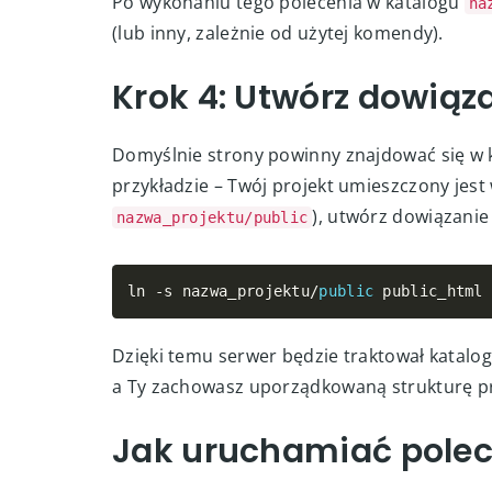
korzystamy z PHP 8.2:
php82 composer
.
phar create
-
project 
--
pr
Po wykonaniu tego polecenia w katalogu
na
(lub inny, zależnie od użytej komendy).
Krok 4: Utwórz dowiąz
Domyślnie strony powinny znajdować się w
przykładzie – Twój projekt umieszczony jest 
), utwórz dowiązanie
nazwa_projektu/public
ln 
-
s nazwa_projektu
/
public
 public_html