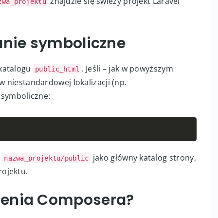
efer
-
dist laravel
/
laravel nazwa_projektu
Copy
znajdzie się świeży projekt Laravel
zwa_projektu
anie symboliczne
 katalogu
. Jeśli – jak w powyższym
public_html
w niestandardowej lokalizacji (np.
 symboliczne:
Copy