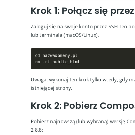
Krok 1: Połącz się przez SSH
Krok 2: Pobierz Composera
Krok 3: Utwórz nowy projekt
Krok 4: Utwórz dowiązanie symboliczne
Jak uruchamiać polecenia Composera?
Podsumowanie
Krok 1: Połącz się prze
Zaloguj się na swoje konto przez SSH. Do 
lub terminala (macOS/Linux).
cd nazwadomeny
.
pl

rm 
-
rf public_html
Uwaga: wykonaj ten krok tylko wtedy, gdy m
istniejącej strony.