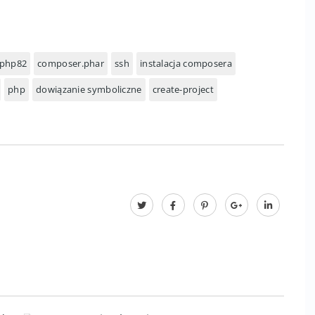
z projektami PHP. Choć nie jest zainstalowany
alnie, pobierając
i uruchamiając
composer.phar
posób pracy jest w pełni zgodny z wymaganiami
ystać z najnowszych narzędzi i frameworków –
php82
composer.phar
ssh
instalacja composera
php
dowiązanie symboliczne
create-project