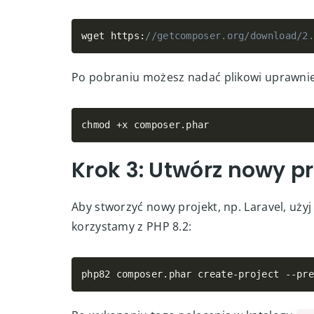
Krok 2: Pobierz Compo
Pobierz najnowszą (lub wybraną) wersję Co
2.8.8:
wget https
:
//getcomposer.org/download/2
Po pobraniu możesz nadać plikowi uprawnie
chmod 
+
x composer
.
phar
Krok 3: Utwórz nowy pr
Aby stworzyć nowy projekt, np. Laravel, uż