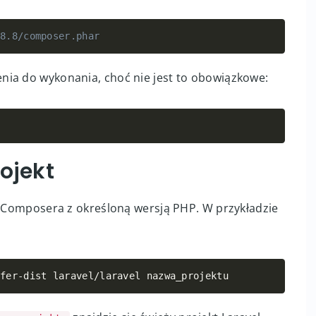
sera
mposera – w poniższym przykładzie używamy wersji
.8.8/composer.phar
Copy
nia do wykonania, choć nie jest to obowiązkowe:
Copy
ojekt
yj Composera z określoną wersją PHP. W przykładzie