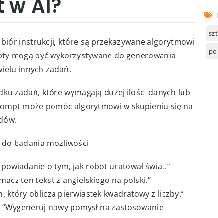
t w AI?
T
szt
 zbiór instrukcji, które są przekazywane algorytmowi
pol
mpty mogą być wykorzystywane do generowania
wielu innych zadań.
ku zadań, które wymagają dużej ilości danych lub
prompt może pomóc algorytmowi w skupieniu się na
ędów.
 do badania możliwości
powiadanie o tym, jak robot uratował świat.”
acz ten tekst z angielskiego na polski.”