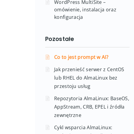
– jak ją stworzyć?
WordPress MultiSite –
omówienie, instalacja oraz
konfiguracja
Pozostałe
Co to jest prompt w AI?
Jak przenieść serwer z CentOS
lub RHEL do AlmaLinux bez
przestoju usług
Repozytoria AlmaLinux: BaseOS,
AppStream, CRB, EPEL i źródła
zewnętrzne