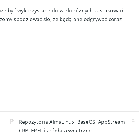
 który oblicza pierwiastek kwadratowy z liczby.”
i: “Wygeneruj nowy pomysł na zastosowanie
że być wykorzystane do wielu różnych zastosowań.
żemy spodziewać się, że będą one odgrywać coraz