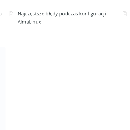
o
Repozytoria AlmaLinux: BaseOS, AppStream,
CRB, EPEL i źródła zewnętrzne
o
Najczęstsze błędy podczas konfiguracji
AlmaLinux