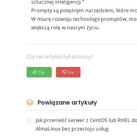
Prompt do pisania kodu: “Napisz program,
Prompt do badania sztucznej inteligencj
sztucznej inteligencji.”
Prompty są potężnym narzędziem, które mo
W miarę rozwoju technologii promptów, mo
większą rolę w naszym życiu.
Czy ten artykuł był pomocy?
Tak
Nie
Powiązane artykuły