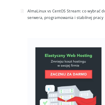
Jak przenieść serwer z CentOS lub RHEL d
AlmaLinux bez przestoju usług
AlmaLinux vs CentOS Stream: co wybrać d
serwera, programowania i stabilnej pracy