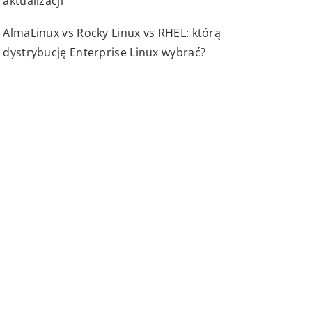
Cykl wsparcia AlmaLinux: wydania, EOL,
aktualizacje bezpieczeństwa i planowanie
aktualizacji
AlmaLinux vs Rocky Linux vs RHEL: którą
dystrybucję Enterprise Linux wybrać?