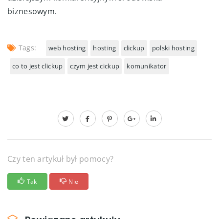
biznesowym.
Tags:
web hosting
hosting
clickup
polski hosting
co to jest clickup
czym jest cickup
komunikator
Czy ten artykuł był pomocy?
Tak
Nie