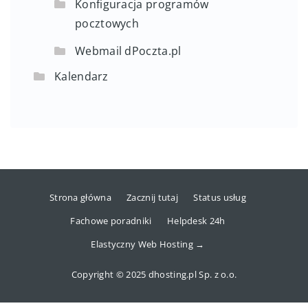
Konfiguracja programów
pocztowych
Webmail dPoczta.pl
Kalendarz
Strona główna
Zacznij tutaj
Status usług
Fachowe poradniki
Helpdesk 24h
Elastyczny Web Hosting →
Copyright © 2025 dhosting.pl Sp. z o.o.