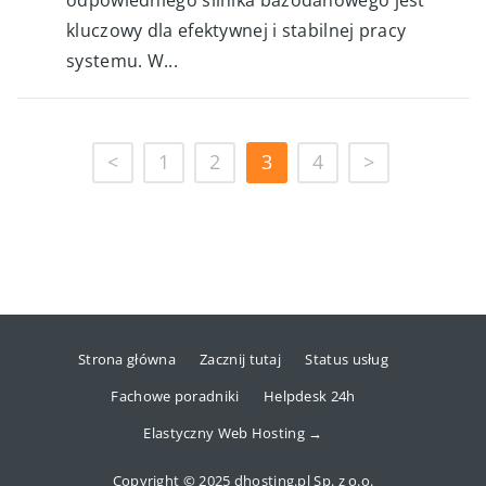
odpowiedniego silnika bazodanowego jest
kluczowy dla efektywnej i stabilnej pracy
systemu. W...
<
1
2
3
4
>
Strona główna
Zacznij tutaj
Status usług
Fachowe poradniki
Helpdesk 24h
Elastyczny Web Hosting →
Copyright © 2025 dhosting.pl Sp. z o.o.