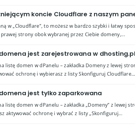
niejącym koncie Cloudflare z naszym pa
ną w „Cloudflare”, to możesz w bardzo szybki i łatwy sp
 z prawej strony obok wybranej przez Ciebie domeny,...
 domena jest zarejestrowana w dhosting.p
na listę domen w dPanelu – zakładka Domeny z lewej stron
ować ochronę i wybierasz z listy Skonfiguruj Cloudflare...
 domena jest tylko zaparkowana
na listę domen w dPanelu – zakładka „Domeny” z lewej stro
z aktywować ochronę i wybrać z listy „Skonfiguruj...