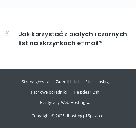
Jak korzystać z białych i czarnych
list na skrzynkach e-mail?
Strona główna
Zacznij tutaj
Status usług
Fachowe poradniki
Helpdesk 24h
Elastyczny Web Hosting →
Copyright © 2025 dhosting.pl Sp. z o.o.