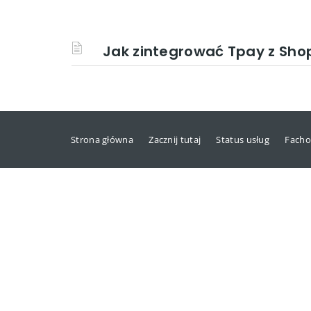
Jak zintegrować Tpay z Sho
Strona główna
Zacznij tutaj
Status usług
Facho