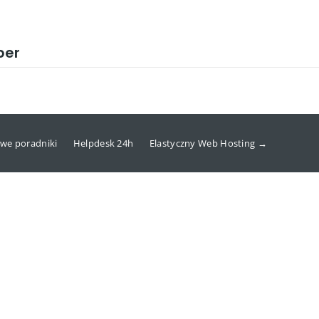
per
we poradniki
Helpdesk 24h
Elastyczny Web Hosting →