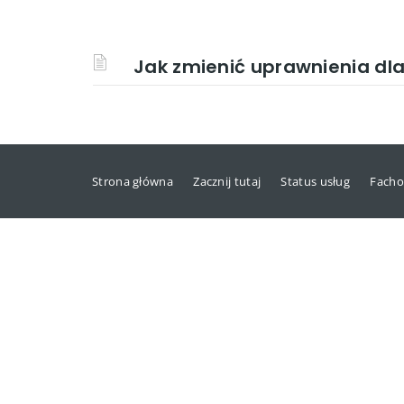
Jak zmienić uprawnienia dla
Strona główna
Zacznij tutaj
Status usług
Facho