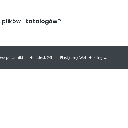
 plików i katalogów?
we poradniki
Helpdesk 24h
Elastyczny Web Hosting →