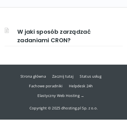
W jaki sposób zarządzać
zadaniami CRON?
Strona główna
Zacznij tutaj
Status usług
Fachowe poradniki
Helpdesk 24h
Elastyczny Web Hosting →
Copyright © 2025 dhosting.pl Sp. z o.o.