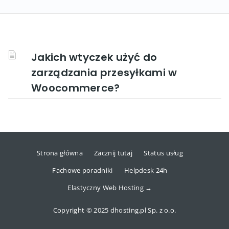
Jakich wtyczek użyć do
zarządzania przesyłkami w
Woocommerce?
Strona główna
Zacznij tutaj
Status usług
Fachowe poradniki
Helpdesk 24h
Elastyczny Web Hosting →
Copyright © 2025 dhosting.pl Sp. z o.o.