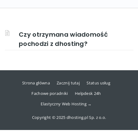
Czy otrzymana wiadomość
pochodzi z dhosting?
Strona główna
Zacznij tutaj
Status usług
Fachowe poradniki
Helpdesk 24h
Elastyczny Web Hosting →
Copyright © 2025 dhosting.pl Sp. z o.o.