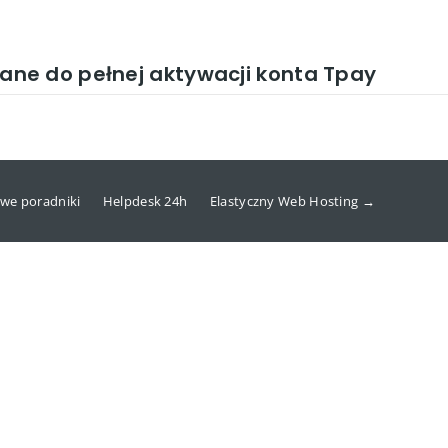
ne do pełnej aktywacji konta Tpay
we poradniki
Helpdesk 24h
Elastyczny Web Hosting →