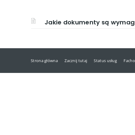
Jakie dokumenty są wymaga
Strona główna
Zacznij tutaj
Status usług
Facho