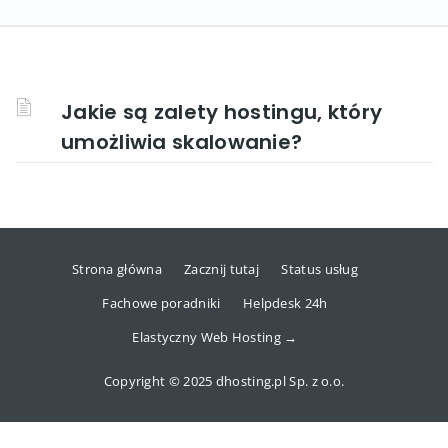
Jakie są zalety hostingu, który
umożliwia skalowanie?
Strona główna
Zacznij tutaj
Status usług
Fachowe poradniki
Helpdesk 24h
Elastyczny Web Hosting →
Copyright © 2025 dhosting.pl Sp. z o.o.