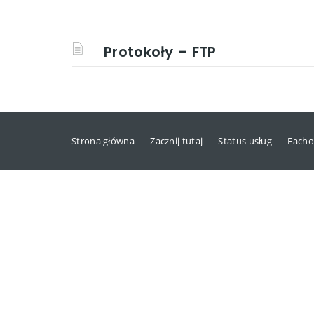
Protokoły – FTP
Strona główna
Zacznij tutaj
Status usług
Facho