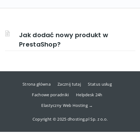
Jak dodać nowy produkt w
PrestaShop?
Strona główna
Zacznij tutaj
Status usług
Fachowe poradniki
Helpdesk 24h
Elastyczny Web Hosting →
Copyright © 2025 dhosting.pl Sp. z o.o.