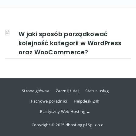
W jaki sposób porządkować
kolejność kategorii w WordPress
oraz WooCommerce?
Strona główna
Zacznij tutaj
Status usług
Fachowe poradniki
Helpdesk 24h
Elastyczny Web Hosting →
Copyright © 2025 dhosting.pl Sp. z o.o.