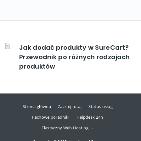
Jak dodać produkty w SureCart?
Przewodnik po różnych rodzajach
produktów
Strona główna
Zacznij tutaj
Status usług
Fachowe poradniki
Helpdesk 24h
Elastyczny Web Hosting →