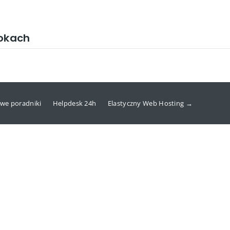
rokach
we poradniki
Helpdesk 24h
Elastyczny Web Hosting →