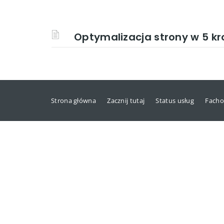
Optymalizacja strony w 5 k
Strona główna
Zacznij tutaj
Status usług
Facho