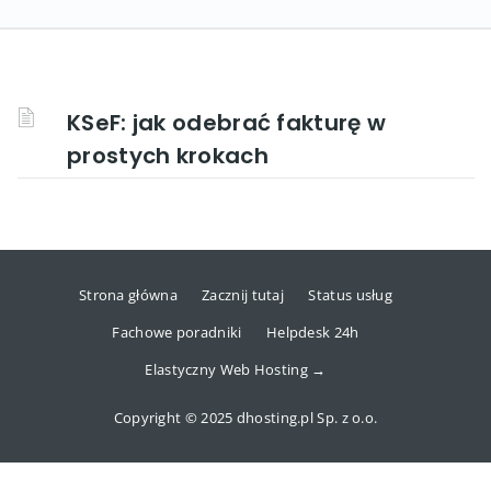
KSeF: jak odebrać fakturę w
prostych krokach
Strona główna
Zacznij tutaj
Status usług
Fachowe poradniki
Helpdesk 24h
Elastyczny Web Hosting →
Copyright © 2025 dhosting.pl Sp. z o.o.