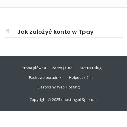
Jak założyć konto w Tpay
Strona główna
Zacznij tutaj
Status usług
Fachowe poradniki
Helpdesk 24h
Elastyczny Web Hosting →
Copyright © 2025 dhosting.pl Sp. z o.o.