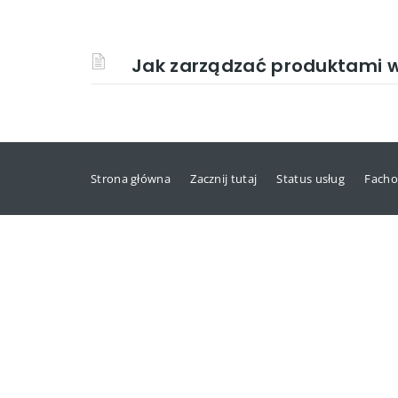
Jak zarządzać produktami
Strona główna
Zacznij tutaj
Status usług
Facho