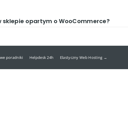
 w sklepie opartym o WooCommerce?
we poradniki
Helpdesk 24h
Elastyczny Web Hosting →