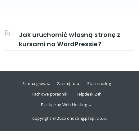
Jak uruchomić własną stronę z
kursami na WordPressie?
Strona główna
Zacznij tutaj
Status usług
Fachowe poradniki
Helpdesk 24h
Elastyczny Web Hosting →
Copyright © 2025 dhosting.pl Sp. z o.o.