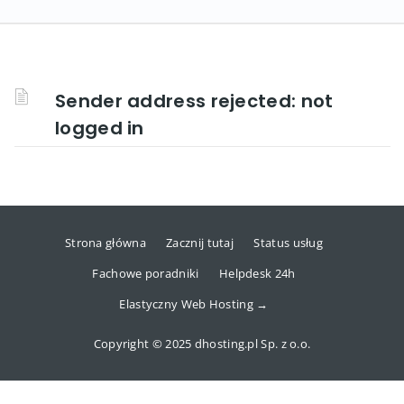
Sender address rejected: not
logged in
Strona główna
Zacznij tutaj
Status usług
Fachowe poradniki
Helpdesk 24h
Elastyczny Web Hosting →
Copyright © 2025 dhosting.pl Sp. z o.o.