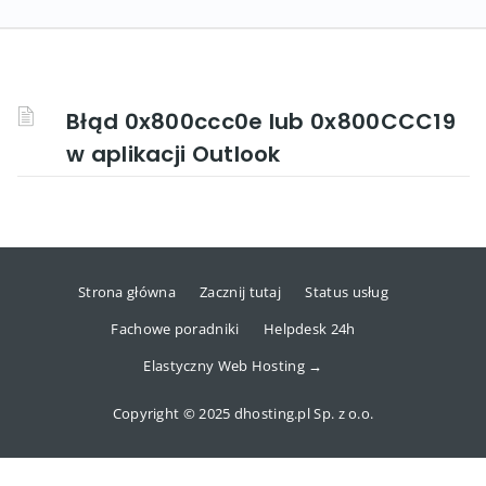
Błąd 0x800ccc0e lub 0x800CCC19
w aplikacji Outlook
Strona główna
Zacznij tutaj
Status usług
Fachowe poradniki
Helpdesk 24h
Elastyczny Web Hosting →
Copyright © 2025 dhosting.pl Sp. z o.o.