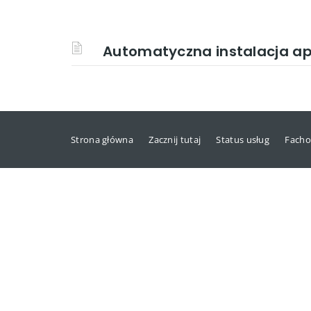
Automatyczna instalacja apl
Strona główna
Zacznij tutaj
Status usług
Facho