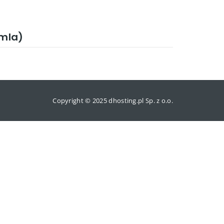
omla)
Copyright © 2025 dhosting.pl Sp. z o.o.