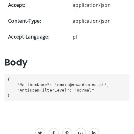
Accept:
application/json
Content-Type:
application/json
Accept-Language:
pl
Body
{

    "MailboxName": "email@nowadomena.pl", 

    "AntispamFilterLevel": "normal" 

}