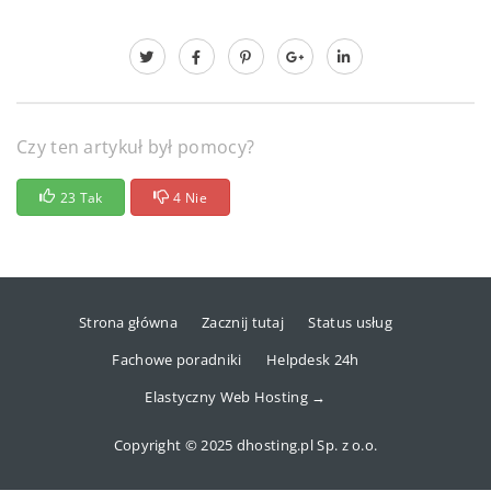
Czy ten artykuł był pomocy?
23 Tak
4 Nie
Strona główna
Zacznij tutaj
Status usług
Fachowe poradniki
Helpdesk 24h
Elastyczny Web Hosting →
Copyright © 2025 dhosting.pl Sp. z o.o.