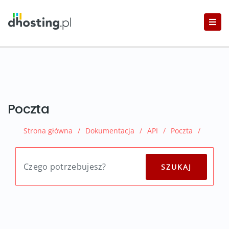
Poczta
Strona główna
/
Dokumentacja
/
API
/
Poczta
/