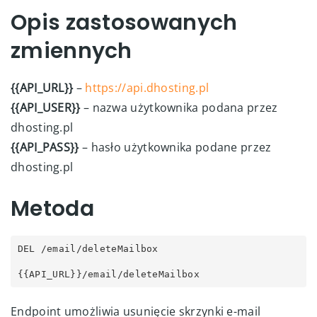
Opis zastosowanych
zmiennych
{{API_URL}}
–
https://api.dhosting.pl
{{API_USER}}
– nazwa użytkownika podana przez
dhosting.pl
{{API_PASS}}
– hasło użytkownika podane przez
dhosting.pl
Metoda
DEL /email/deleteMailbox

{{API_URL}}/email/deleteMailbox
Endpoint umożliwia usunięcie skrzynki e-mail