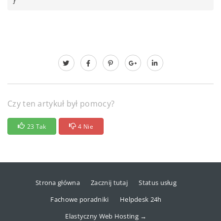
}
Czy ten artykuł był pomocy?
23 Tak
4 Nie
Strona główna
Zacznij tutaj
Status usług
Fachowe poradniki
Helpdesk 24h
Elastyczny Web Hosting →