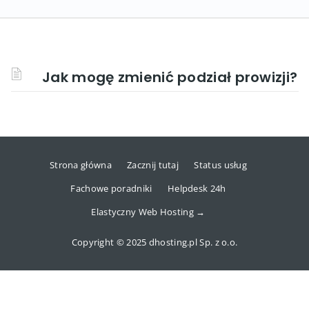
Jak mogę zmienić podział prowizji?
Strona główna
Zacznij tutaj
Status usług
Fachowe poradniki
Helpdesk 24h
Elastyczny Web Hosting →
Copyright © 2025 dhosting.pl Sp. z o.o.