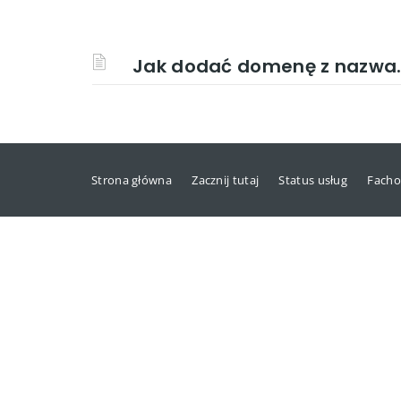
Jak dodać domenę z nazwa.
Strona główna
Zacznij tutaj
Status usług
Facho