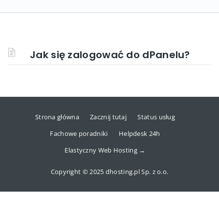
Jak się zalogować do dPanelu?
Strona główna
Zacznij tutaj
Status usług
Fachowe poradniki
Helpdesk 24h
Elastyczny Web Hosting →
Copyright © 2025 dhosting.pl Sp. z o.o.