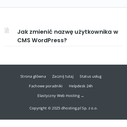
Jak zmienić nazwę użytkownika w
CMS WordPress?
Strona główna
Zacznij tutaj
Status usług
Fachowe poradniki
Helpdesk 24h
Elastyczny Web Hosting →
Copyright © 2025 dhosting.pl Sp. z o.o.