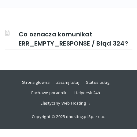
Co oznacza komunikat
ERR_EMPTY_RESPONSE / Błąd 324?
Strona główna
Zacznij tutaj
Status usług
Fachowe poradniki
Helpdesk 24h
Elastyczny Web Hosting →
Copyright © 2025 dhosting.pl Sp. z o.o.