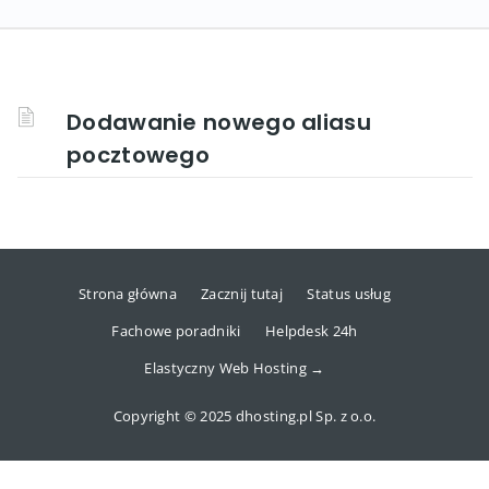
Dodawanie nowego aliasu
pocztowego
Strona główna
Zacznij tutaj
Status usług
Fachowe poradniki
Helpdesk 24h
Elastyczny Web Hosting →
Copyright © 2025 dhosting.pl Sp. z o.o.