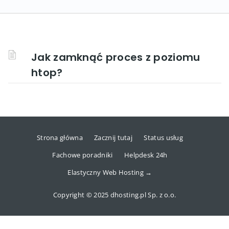
Jak zamknąć proces z poziomu
htop?
Strona główna
Zacznij tutaj
Status usług
Fachowe poradniki
Helpdesk 24h
Elastyczny Web Hosting →
Copyright © 2025 dhosting.pl Sp. z o.o.