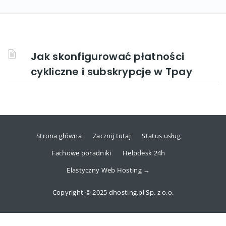
Jak skonfigurować płatności
cykliczne i subskrypcje w Tpay
Strona główna
Zacznij tutaj
Status usług
Fachowe poradniki
Helpdesk 24h
Elastyczny Web Hosting →
Copyright © 2025 dhosting.pl Sp. z o.o.