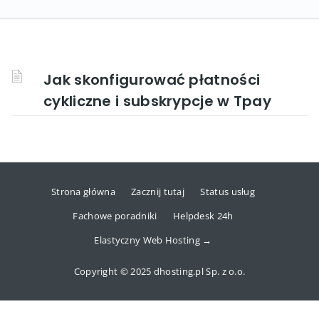
Jak skonfigurować płatności
cykliczne i subskrypcje w Tpay
Strona główna
Zacznij tutaj
Status usług
Fachowe poradniki
Helpdesk 24h
Elastyczny Web Hosting →
Copyright © 2025 dhosting.pl Sp. z o.o.